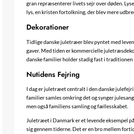
gran repræsenterer livets sejr over døden. Ly
lys, en kristen fortolkning, der blev mere udbre
Dekorationer
Tidlige danske juletræer blev pyntet med leve
gaver. Med tiden er kommercielle juletræsdek
danske familier holder stadig fast i tradition
Nutidens Fejring
I dag er juletræet centralt i den danske julefe
familier samles omkring det og synger julesang
men også familiens samling og fællesskabet.
Juletræet i Danmark er et levende eksempel på,
sig gennem tiderne. Det er en bro mellem fortid