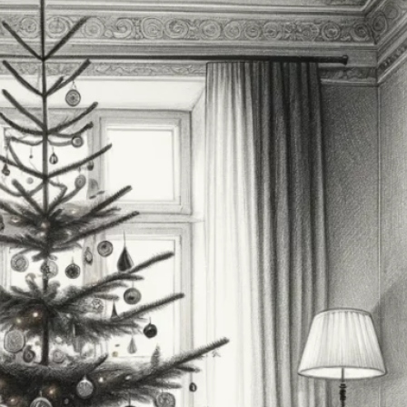
dyrevelfærd
Donald Trump er favorit, men nu
begynder balladen
Pas på Direktørsvindel: En
Voksende trussel mod virksomheder
Studie fremhæver potentielle
sundhedsfordele ved kaffe
Alvorlige risici ved identitetstyveri
Nyt i Finans