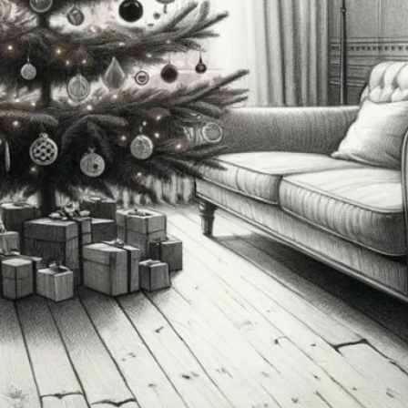
COP28 markerer vendepunkt i
kampen mod klimaforandringer
Argentinas svar på Donald Trump?