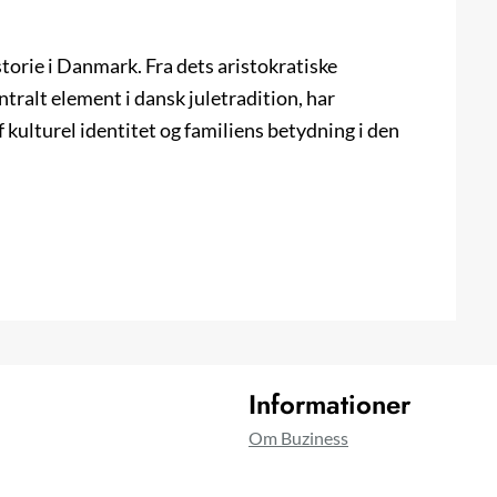
torie i Danmark. Fra dets aristokratiske
tralt element i dansk juletradition, har
af kulturel identitet og familiens betydning i den
Informationer
Om Buziness