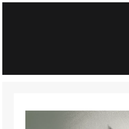
Spring
til
indhold