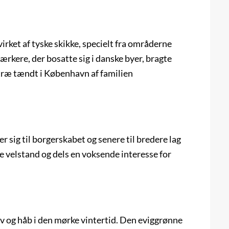
rket af tyske skikke, specielt fra områderne
rkere, der bosatte sig i danske byer, bragte
etræ tændt i København af familien
er sig til borgerskabet og senere til bredere lag
e velstand og dels en voksende interesse for
iv og håb i den mørke vintertid. Den eviggrønne