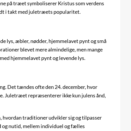
sene på træet symboliserer Kristus som verdens
dt i takt med juletræets popularitet.
nde lys, æbler, nødder, hjemmelavet pynt og små
orationer blevet mere almindelige, men mange
en med hjemmelavet pynt og levende lys.
jring. Det tændes ofte den 24. december, hvor
e. Juletræet repræsenterer ikke kun julens ånd,
 hvordan traditioner udvikler sig og tilpasser
 og nutid, mellem individuel og fælles