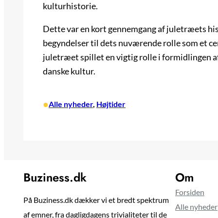
kulturhistorie.
Dette var en kort gennemgang af juletræets his
begyndelser til dets nuværende rolle som et cen
juletræet spillet en vigtig rolle i formidlingen 
danske kultur.
•
Alle nyheder
, 
Højtider
Buziness.dk
Om
Forsiden
På Buziness.dk dækker vi et bredt spektrum
Alle nyheder
af emner, fra dagligdagens trivialiteter til de