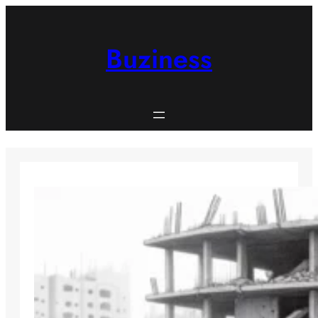
Spring
til
indhold
Buziness