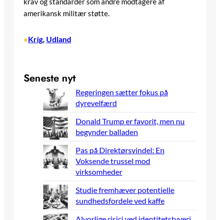
krav og standarder som andre modtagere af
amerikansk militær støtte.
Krig
, 
Udland
•
Seneste nyt
Regeringen sætter fokus på
dyrevelfærd
Donald Trump er favorit, men nu
begynder balladen
Pas på Direktørsvindel: En
Voksende trussel mod
virksomheder
Studie fremhæver potentielle
sundhedsfordele ved kaffe
Alvorlige risici ved identitetstyveri