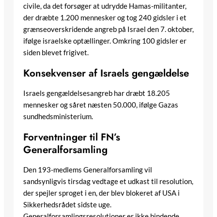
civile, da det forsøger at udrydde Hamas-militanter,
der dræbte 1.200 mennesker og tog 240 gidsler i et
grænseoverskridende angreb på Israel den 7. oktober,
ifølge israelske optællinger. Omkring 100 gidsler er
siden blevet frigivet.
Konsekvenser af Israels gengældelse
Israels gengældelsesangreb har dræbt 18.205
mennesker og såret næsten 50.000, ifølge Gazas
sundhedsministerium.
Forventninger til FN’s
Generalforsamling
Den 193-medlems Generalforsamling vil
sandsynligvis tirsdag vedtage et udkast til resolution,
der spejler sproget i en, der blev blokeret af USA i
Sikkerhedsrådet sidste uge.
Generalforsamlingsresolutioner er ikke bindende,