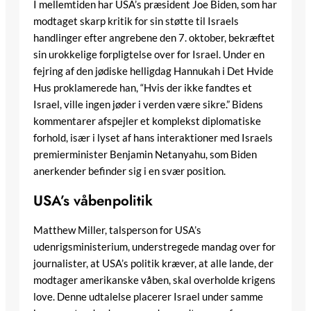
I mellemtiden har USA’s præsident Joe Biden, som har
modtaget skarp kritik for sin støtte til Israels
handlinger efter angrebene den 7. oktober, bekræftet
sin urokkelige forpligtelse over for Israel. Under en
fejring af den jødiske helligdag Hannukah i Det Hvide
Hus proklamerede han, “Hvis der ikke fandtes et
Israel, ville ingen jøder i verden være sikre.” Bidens
kommentarer afspejler et komplekst diplomatiske
forhold, især i lyset af hans interaktioner med Israels
premierminister Benjamin Netanyahu, som Biden
anerkender befinder sig i en svær position.
USA’s våbenpolitik
Matthew Miller, talsperson for USA’s
udenrigsministerium, understregede mandag over for
journalister, at USA’s politik kræver, at alle lande, der
modtager amerikanske våben, skal overholde krigens
love. Denne udtalelse placerer Israel under samme