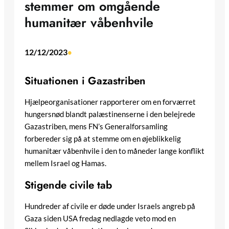
stemmer om omgående
humanitær våbenhvile
12/12/2023
•
Situationen i Gazastriben
Hjælpeorganisationer rapporterer om en forværret
hungersnød blandt palæstinenserne i den belejrede
Gazastriben, mens FN’s Generalforsamling
forbereder sig på at stemme om en øjeblikkelig
humanitær våbenhvile i den to måneder lange konflikt
mellem Israel og Hamas.
Stigende civile tab
Hundreder af civile er døde under Israels angreb på
Gaza siden USA fredag nedlagde veto mod en