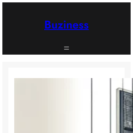
Spring
til
indhold
Buziness