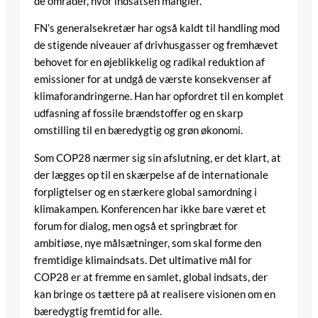
de områder, hvor indsatsen mangler.
FN’s generalsekretær har også kaldt til handling mod
de stigende niveauer af drivhusgasser og fremhævet
behovet for en øjeblikkelig og radikal reduktion af
emissioner for at undgå de værste konsekvenser af
klimaforandringerne. Han har opfordret til en komplet
udfasning af fossile brændstoffer og en skarp
omstilling til en bæredygtig og grøn økonomi.
Som COP28 nærmer sig sin afslutning, er det klart, at
der lægges op til en skærpelse af de internationale
forpligtelser og en stærkere global samordning i
klimakampen. Konferencen har ikke bare været et
forum for dialog, men også et springbræt for
ambitiøse, nye målsætninger, som skal forme den
fremtidige klimaindsats. Det ultimative mål for
COP28 er at fremme en samlet, global indsats, der
kan bringe os tættere på at realisere visionen om en
bæredygtig fremtid for alle.