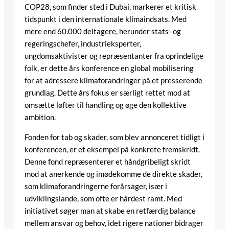
COP28, som finder sted i Dubai, markerer et kritisk
tidspunkt i den internationale klimaindsats. Med
mere end 60.000 deltagere, herunder stats- og
regeringschefer, industrieksperter,
ungdomsaktivister og repræsentanter fra oprindelige
folk, er dette års konference en global mobilisering
for at adressere klimaforandringer på et presserende
grundlag. Dette års fokus er særligt rettet mod at
omsætte løfter til handling og øge den kollektive
ambition.
Fonden for tab og skader, som blev annonceret tidligt i
konferencen, er et eksempel på konkrete fremskridt.
Denne fond repræsenterer et håndgribeligt skridt
mod at anerkende og imødekomme de direkte skader,
som klimaforandringerne forårsager, især i
udviklingslande, som ofte er hårdest ramt. Med
initiativet søger man at skabe en retfærdig balance
mellem ansvar og behov, idet rigere nationer bidrager