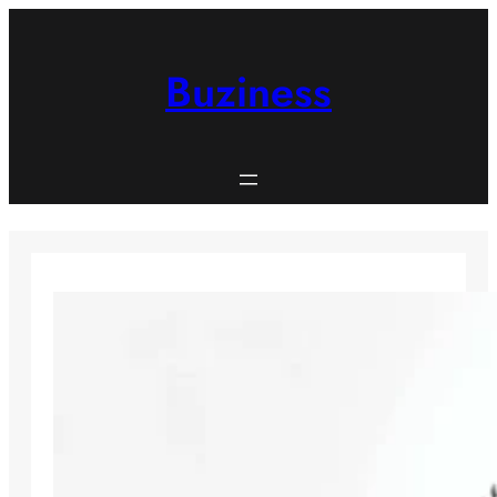
Spring
til
indhold
Buziness