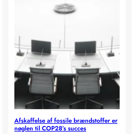
Afskaffelse af fossile brændstoffer er
nøglen til COP28’s succes