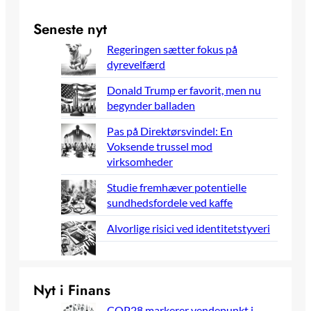
Seneste nyt
Regeringen sætter fokus på
dyrevelfærd
Donald Trump er favorit, men nu
begynder balladen
Pas på Direktørsvindel: En
Voksende trussel mod
virksomheder
Studie fremhæver potentielle
sundhedsfordele ved kaffe
Alvorlige risici ved identitetstyveri
Nyt i Finans
COP28 markerer vendepunkt i