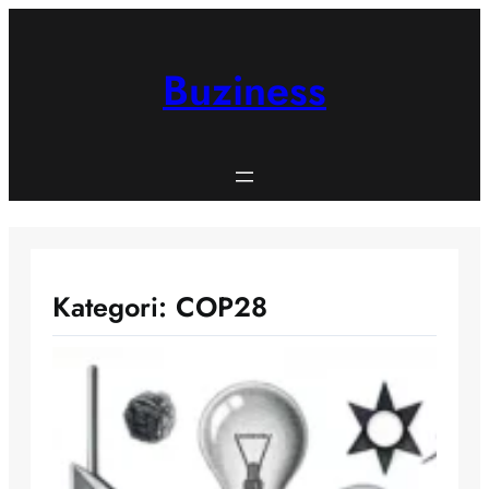
Spring
til
indhold
Buziness
Kategori:
COP28